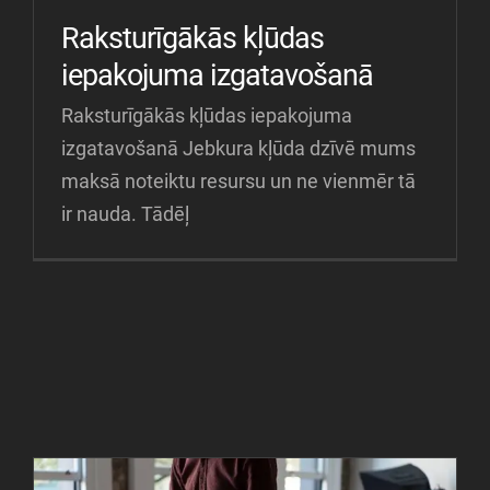
Raksturīgākās kļūdas
iepakojuma izgatavošanā
Raksturīgākās kļūdas iepakojuma
izgatavošanā Jebkura kļūda dzīvē mums
maksā noteiktu resursu un ne vienmēr tā
ir nauda. Tādēļ