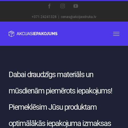
Skip
Facebook
Instagram
YouTube
to
+371 24241328
|
cenas@akcijasdruka.lv
content
Dabai draudzīgs materiāls un
mūsdienām piemērots iepakojums!
Piemeklēsim Jūsu produktam
optimālākās iepakojuma izmaksas