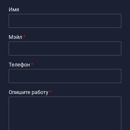
Имя
Мэйл
*
Телефон
*
Опишите работу
*