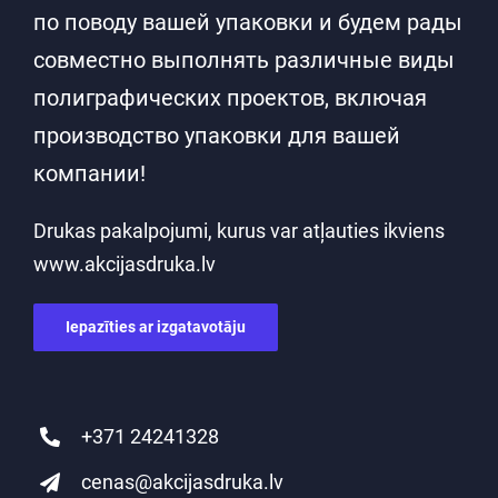
по поводу вашей упаковки и будем рады
совместно выполнять различные виды
полиграфических проектов, включая
производство упаковки для вашей
компании!
Drukas pakalpojumi, kurus var atļauties ikviens
www.akcijasdruka.lv
Iepazīties ar izgatavotāju
+371 24241328
cenas@akcijasdruka.lv